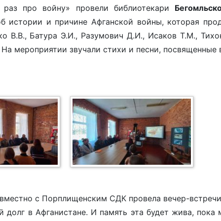
ё раз про войну» провели библиотекари
Бегомльск
б истории и причине Афганской войны, которая прод
 В.В., Батура Э.И., Разумович Д.И., Исаков Т.М., Ти
На мероприятии звучали стихи и песни, посвященные 
вместно с Порплищенским СДК провела вечер-встречи
й долг в Афганистане. И память эта будет жива, пок