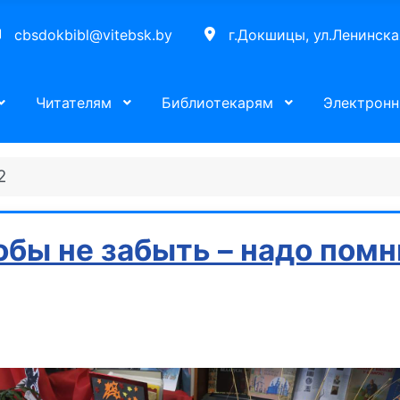
cbsdokbibl@vitebsk.by
г.Докшицы, ул.Ленинска
Читателям
Библиотекарям
Электронн
2
обы не забыть – надо помн