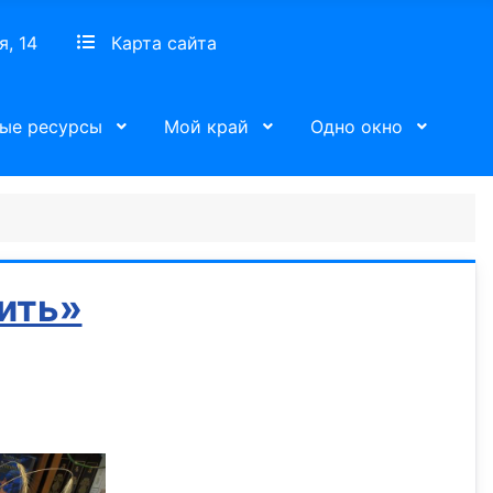
я, 14
Карта сайта
ые ресурсы
Мой край
Одно окно
ить»