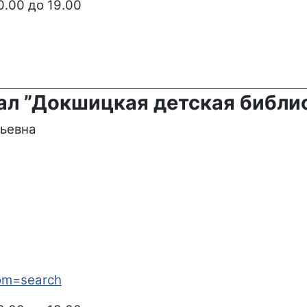
0.00 до 19.00
л ”Докшицкая детская библи
льевна
rom=search