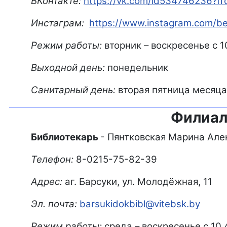
ВКонтакте:
https://vk.com/id534746236?f
Инстаграм:
https://www.instagram.com/be
Режим работы:
вторник – воскресенье с 1
Выходной день:
понедельник
Санитарный день:
вторая пятница месяца
Филиал
Библиотекарь
- Пянтковская Марина Але
Телефон:
8-0215-75-82-39
Адрес:
аг. Барсуки, ул. Молодёжная, 11
Эл. почта:
barsukidokbibl@vitebsk.by
Режим работы:
среда – воскресенье с 10.4