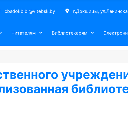
cbsdokbibl@vitebsk.by
г.Докшицы, ул.Ленинска
Читателям
Библиотекарям
Электронн
ственного учрежден
лизованная библиоте