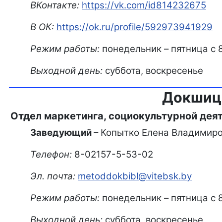
ВКонтакте:
https://vk.com/id814232675
В ОК:
https://ok.ru/profile/592973941929
Режим работы:
понедельник – пятница с 8.
Выходной день:
суббота, воскресенье
Докшицк
Отдел маркетинга, социокультурной дея
Заведующий
– Копытко Елена Владимиро
Телефон:
8-02157-5-53-02
Эл. почта:
metoddokbibl@vitebsk.by
Режим работы:
понедельник – пятница с 8.
Выходной день:
суббота, воскресенье