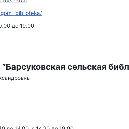
rom=search
goml_biblioteka/
0.00 до 19.00
 ”Барсуковская сельская библ
ксандровна
0 до 14.00, с 14.20 до 19.00