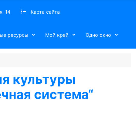
я, 14
Карта сайта
ые ресурсы
Мой край
Одно окно
ия культуры
чная система“