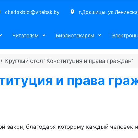
cbsdokbibl@vitebsk.by
г.Докшицы, ул.Ленинска
Читателям
Библиотекарям
Электронн
Круглый стол ”Конституция и права граждан“
титуция и права гра
ной закон, благодаря которому каждый человек 