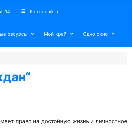
я, 14
Карта сайта
ые ресурсы
Мой край
Одно окно
ждан“
имеет право на достойную жизнь и личностное