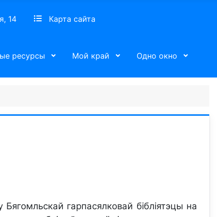
я, 14
Карта сайта
ые ресурсы
Мой край
Одно окно
у Бягомльскай гарпасялковай бібліятэцы на