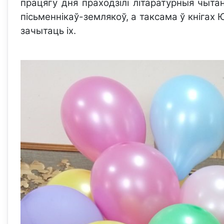
працягу дня праходзілі літаратурныя чыта
пісьменнікаў-землякоў, а таксама ў кнігах 
зачытаць іх.