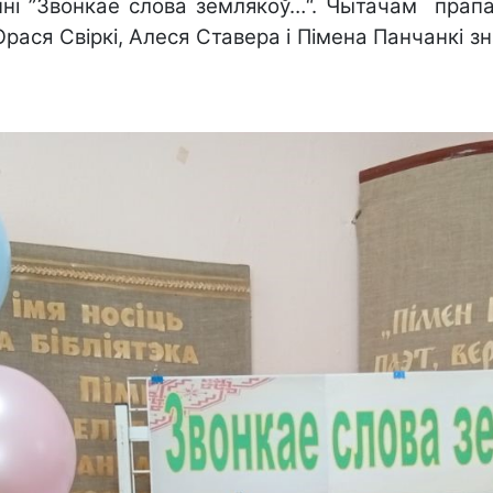
нні ”Звонкае слова землякоў…“. Чытачам
прапа
Юрася Свіркі, Алеся Ставера і Пімена Панчанкі з