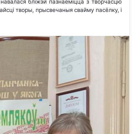
навалася бліжэй пазнаёміцца з творчасцю
найсці творы, прысвечаныя свайму пасёлку, і