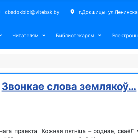
cbsdokbibl@vitebsk.by
г.Докшицы, ул.Ленинска
Читателям
Библиотекарям
Электронн
Звонкае слова землякоў…
ага праекта ”Кожная пятніца – роднае, сваё!“ 