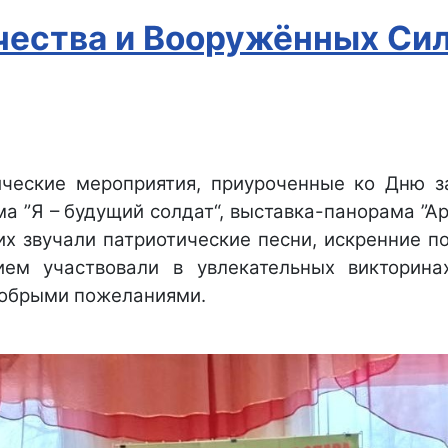
чества и Вооружённых Сил
ические мероприятия, приуроченные ко Дню 
ма ”Я – будущий солдат“, выставка-панорама ”А
них звучали патриотические песни, искренние п
ием участвовали в увлекательных викторина
добрыми пожеланиями.